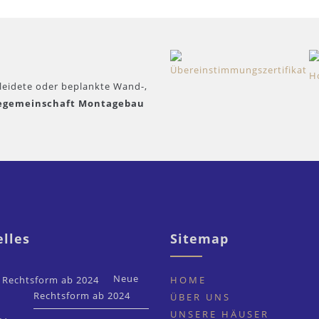
kleidete oder beplankte Wand-,
egemeinschaft Montagebau
lles
Sitemap
Neue
HOME
Rechtsform ab 2024
ÜBER UNS
UNSERE HÄUSER